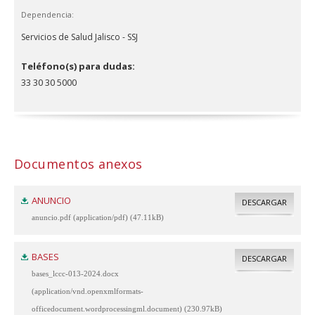
Dependencia:
Servicios de Salud Jalisco - SSJ
Teléfono(s) para dudas:
33 30 30 5000
Documentos anexos
ANUNCIO
DESCARGAR
anuncio.pdf (application/pdf) (47.11kB)
BASES
DESCARGAR
bases_lccc-013-2024.docx
(application/vnd.openxmlformats-
officedocument.wordprocessingml.document) (230.97kB)