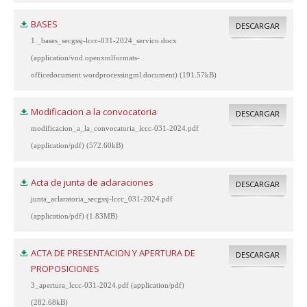
BASES
DESCARGAR
1._bases_secgssj-lccc-031-2024_servico.docx
(application/vnd.openxmlformats-
officedocument.wordprocessingml.document) (191.57kB)
Modificacion a la convocatoria
DESCARGAR
modificacion_a_la_convocatoria_lccc-031-2024.pdf
(application/pdf) (572.60kB)
Acta de junta de aclaraciones
DESCARGAR
junta_aclaratoria_secgssj-lccc_031-2024.pdf
(application/pdf) (1.83MB)
ACTA DE PRESENTACION Y APERTURA DE
DESCARGAR
PROPOSICIONES
3_apertura_lccc-031-2024.pdf (application/pdf)
(282.68kB)