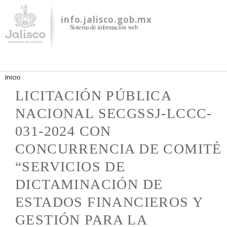
Pasar al
contenido
info.jalisco.gob.mx
Sistema de información web
principal
Se encuentra usted aquí
Inicio
LICITACIÓN PÚBLICA
NACIONAL SECGSSJ-LCCC-
031-2024 CON
CONCURRENCIA DE COMITÉ
“SERVICIOS DE
DICTAMINACIÓN DE
ESTADOS FINANCIEROS Y
GESTIÓN PARA LA