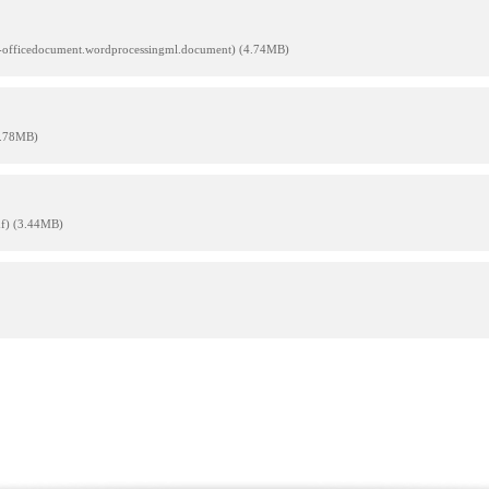
ts-officedocument.wordprocessingml.document) (4.74MB)
(2.78MB)
df) (3.44MB)