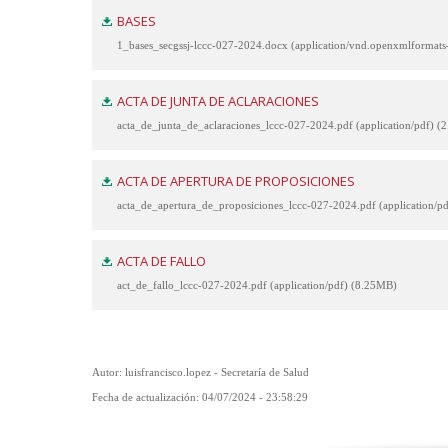
BASES
1_bases_secgssj-lccc-027-2024.docx (application/vnd.openxmlforma
ACTA DE JUNTA DE ACLARACIONES
acta_de_junta_de_aclaraciones_lccc-027-2024.pdf (application/pdf) 
ACTA DE APERTURA DE PROPOSICIONES
acta_de_apertura_de_proposiciones_lccc-027-2024.pdf (application/p
ACTA DE FALLO
act_de_fallo_lccc-027-2024.pdf (application/pdf) (8.25MB)
Autor: luisfrancisco.lopez - Secretaría de Salud
Fecha de actualización: 04/07/2024 - 23:58:29