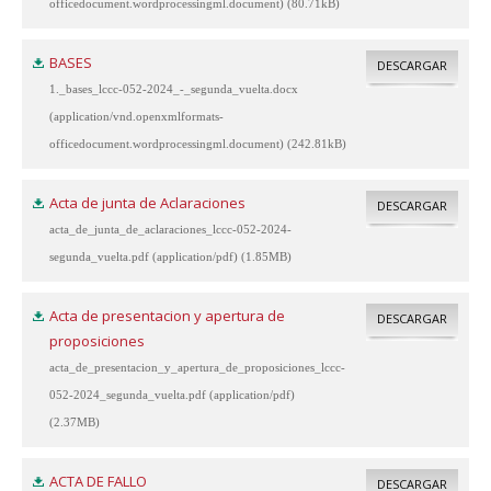
officedocument.wordprocessingml.document) (80.71kB)
BASES
DESCARGAR
1._bases_lccc-052-2024_-_segunda_vuelta.docx
(application/vnd.openxmlformats-
officedocument.wordprocessingml.document) (242.81kB)
Acta de junta de Aclaraciones
DESCARGAR
acta_de_junta_de_aclaraciones_lccc-052-2024-
segunda_vuelta.pdf (application/pdf) (1.85MB)
Acta de presentacion y apertura de
DESCARGAR
proposiciones
acta_de_presentacion_y_apertura_de_proposiciones_lccc-
052-2024_segunda_vuelta.pdf (application/pdf)
(2.37MB)
ACTA DE FALLO
DESCARGAR