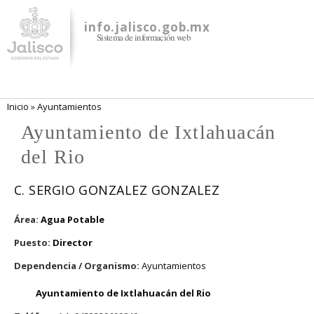
Pasar al
contenido
info.jalisco.gob.mx
Sistema de información web
principal
Se encuentra usted aquí
Inicio
»
Ayuntamientos
Ayuntamiento de Ixtlahuacán
del Rio
C. SERGIO GONZALEZ GONZALEZ
Área:
Agua Potable
Puesto:
Director
Dependencia / Organismo:
Ayuntamientos
Ayuntamiento de Ixtlahuacán del Rio