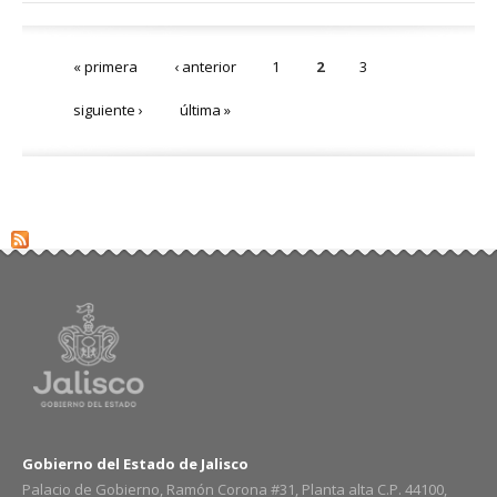
Páginas
« primera
‹ anterior
1
2
3
siguiente ›
última »
Gobierno del Estado de Jalisco
Palacio de Gobierno, Ramón Corona #31, Planta alta C.P. 44100,