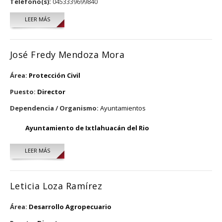
Teléfono(s):
0453339699840
LEER MÁS
SOBRE C. SERGIO GONZALEZ GONZALEZ
José Fredy Mendoza Mora
Área:
Protección Civil
Puesto:
Director
Dependencia / Organismo:
Ayuntamientos
Ayuntamiento de Ixtlahuacán del Rio
LEER MÁS
SOBRE JOSÉ FREDY MENDOZA MORA
Leticia Loza Ramírez
Área:
Desarrollo Agropecuario