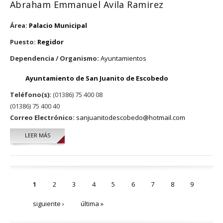
Abraham Emmanuel Avila Ramirez
Área:
Palacio Municipal
Puesto:
Regidor
Dependencia / Organismo:
Ayuntamientos
Ayuntamiento de San Juanito de Escobedo
Teléfono(s):
(01386) 75 400 08
(01386) 75 400 40
Correo Electrónico:
sanjuanitodescobedo@hotmail.com
LEER MÁS
SOBRE ABRAHAM EMMANUEL AVILA RAMIREZ
Páginas
1
2
3
4
5
6
7
8
9
siguiente ›
última »