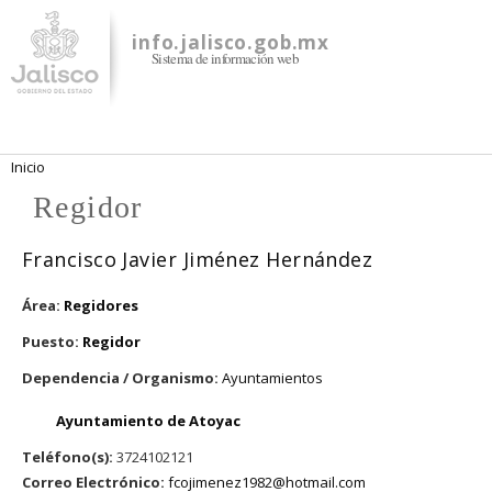
Pasar al
contenido
info.jalisco.gob.mx
Sistema de información web
principal
Se encuentra usted aquí
Inicio
Regidor
Francisco Javier Jiménez Hernández
Área:
Regidores
Puesto:
Regidor
Dependencia / Organismo:
Ayuntamientos
Ayuntamiento de Atoyac
Teléfono(s):
3724102121
Correo Electrónico:
fcojimenez1982@hotmail.com