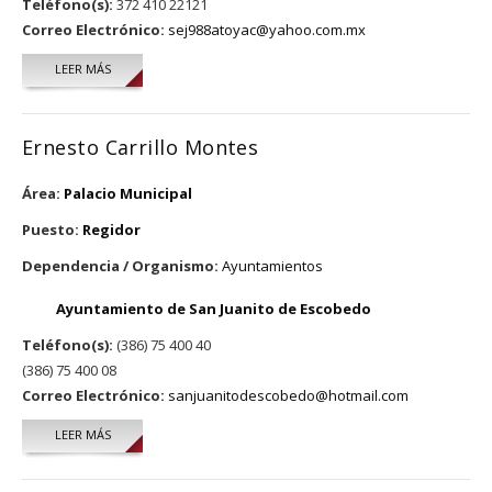
Teléfono(s):
372 410 22121
Correo Electrónico:
sej988atoyac@yahoo.com.mx
LEER MÁS
SOBRE JUAN SALVADOR ZÚÑIGA QUIÑONEZ
Ernesto Carrillo Montes
Área:
Palacio Municipal
Puesto:
Regidor
Dependencia / Organismo:
Ayuntamientos
Ayuntamiento de San Juanito de Escobedo
Teléfono(s):
(386) 75 400 40
(386) 75 400 08
Correo Electrónico:
sanjuanitodescobedo@hotmail.com
LEER MÁS
SOBRE ERNESTO CARRILLO MONTES