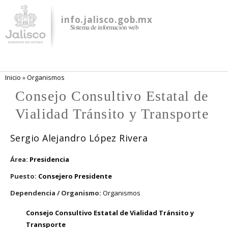
Pasar al
contenido
info.jalisco.gob.mx
Sistema de información web
principal
Se encuentra usted aquí
Inicio
»
Organismos
Consejo Consultivo Estatal de
Vialidad Tránsito y Transporte
Sergio Alejandro López Rivera
Área:
Presidencia
Puesto:
Consejero Presidente
Dependencia / Organismo:
Organismos
Consejo Consultivo Estatal de Vialidad Tránsito y
Transporte