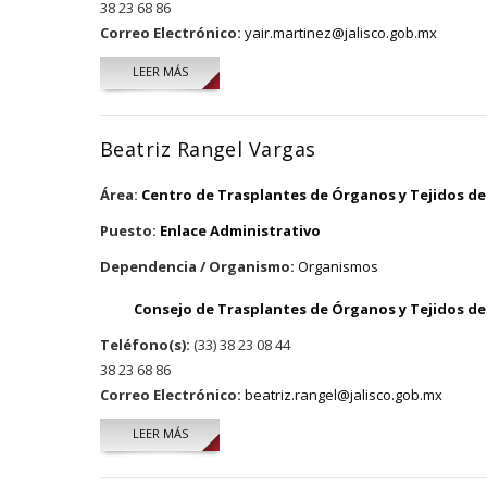
38 23 68 86
Correo Electrónico:
yair.martinez@jalisco.gob.mx
LEER MÁS
SOBRE YAIR ALONSO MARTÍNEZ OCEGUERA
Beatriz Rangel Vargas
Área:
Centro de Trasplantes de Órganos y Tejidos del
Puesto:
Enlace Administrativo
Dependencia / Organismo:
Organismos
Consejo de Trasplantes de Órganos y Tejidos del
Teléfono(s):
(33) 38 23 08 44
38 23 68 86
Correo Electrónico:
beatriz.rangel@jalisco.gob.mx
LEER MÁS
SOBRE BEATRIZ RANGEL VARGAS