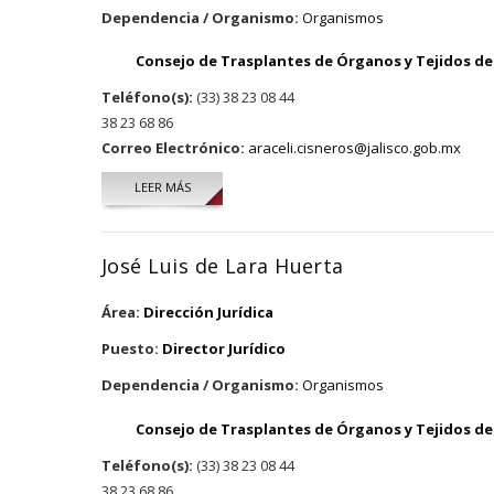
Dependencia / Organismo:
Organismos
Consejo de Trasplantes de Órganos y Tejidos del
Teléfono(s):
(33) 38 23 08 44
38 23 68 86
Correo Electrónico:
araceli.cisneros@jalisco.gob.mx
LEER MÁS
SOBRE ARACELI CISNEROS VILLASEÑOR
José Luis de Lara Huerta
Área:
Dirección Jurídica
Puesto:
Director Jurídico
Dependencia / Organismo:
Organismos
Consejo de Trasplantes de Órganos y Tejidos del
Teléfono(s):
(33) 38 23 08 44
38 23 68 86