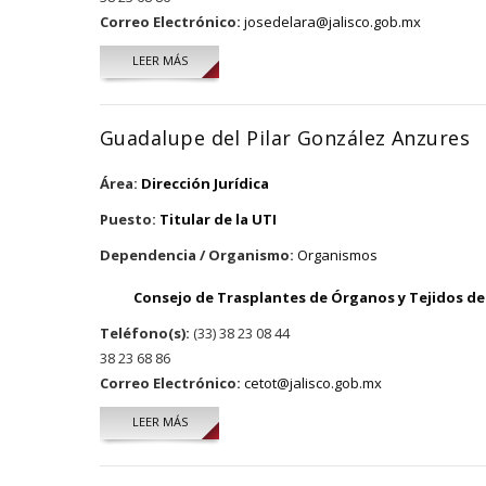
Correo Electrónico:
josedelara@jalisco.gob.mx
LEER MÁS
SOBRE JOSÉ LUIS DE LARA HUERTA
Guadalupe del Pilar González Anzures
Área:
Dirección Jurídica
Puesto:
Titular de la UTI
Dependencia / Organismo:
Organismos
Consejo de Trasplantes de Órganos y Tejidos del
Teléfono(s):
(33) 38 23 08 44
38 23 68 86
Correo Electrónico:
cetot@jalisco.gob.mx
LEER MÁS
SOBRE GUADALUPE DEL PILAR GONZÁLEZ ANZURES