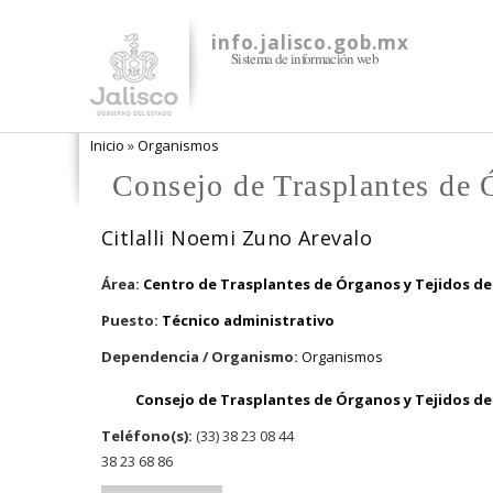
info.jalisco.gob.mx
Sistema de información web
Se encuentra usted aquí
Inicio
»
Organismos
Consejo de Trasplantes de
Citlalli Noemi Zuno Arevalo
Área:
Centro de Trasplantes de Órganos y Tejidos del
Puesto:
Técnico administrativo
Dependencia / Organismo:
Organismos
Consejo de Trasplantes de Órganos y Tejidos del
Teléfono(s):
(33) 38 23 08 44
38 23 68 86