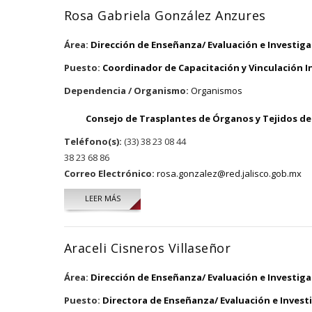
Rosa Gabriela González Anzures
Área:
Dirección de Enseñanza/ Evaluación e Investig
Puesto:
Coordinador de Capacitación y Vinculación I
Dependencia / Organismo:
Organismos
Consejo de Trasplantes de Órganos y Tejidos del
Teléfono(s):
(33) 38 23 08 44
38 23 68 86
Correo Electrónico:
rosa.gonzalez@red.jalisco.gob.mx
LEER MÁS
SOBRE ROSA GABRIELA GONZÁLEZ ANZURES
Araceli Cisneros Villaseñor
Área:
Dirección de Enseñanza/ Evaluación e Investig
Puesto:
Directora de Enseñanza/ Evaluación e Invest