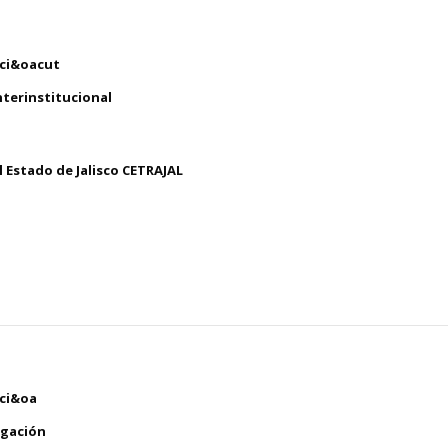
aci&oacut
nterinstitucional
 Estado de Jalisco CETRAJAL
aci&oa
igación