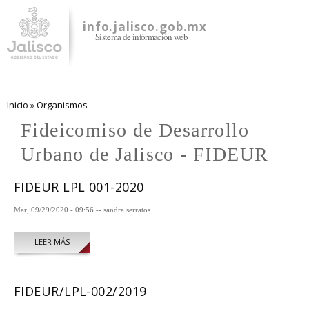
Pasar al
contenido
info.jalisco.gob.mx
Sistema de información web
principal
Se encuentra usted aquí
Inicio
»
Organismos
Fideicomiso de Desarrollo
Urbano de Jalisco - FIDEUR
FIDEUR LPL 001-2020
Mar, 09/29/2020 - 09:56
--
sandra.serratos
LEER MÁS
SOBRE FIDEUR LPL 001-2020
FIDEUR/LPL-002/2019