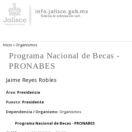
Pasar al
contenido
info.jalisco.gob.mx
Sistema de información web
principal
Se encuentra usted aquí
Inicio
»
Organismos
Programa Nacional de Becas -
PRONABES
Jaime Reyes Robles
Área:
Presidencia
Puesto:
Presidente
Dependencia / Organismo:
Organismos
Programa Nacional de Becas - PRONABES