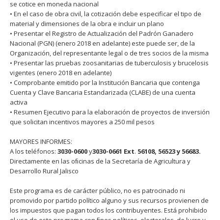
se cotice en moneda nacional
• En el caso de obra civil, la cotización debe especificar el tipo de
material y dimensiones de la obra e incluir un plano
• Presentar el Registro de Actualización del Padrón Ganadero
Nacional (PGN) (enero 2018 en adelante) este puede ser, de la
Organización, del representante legal o de tres socios de la misma
• Presentar las pruebas zoosanitarias de tuberculosis y brucelosis
vigentes (enero 2018 en adelante)
• Comprobante emitido por la Institución Bancaria que contenga
Cuenta y Clave Bancaria Estandarizada (CLABE) de una cuenta
activa
• Resumen Ejecutivo para la elaboración de proyectos de inversión
que solicitan incentivos mayores a 250 mil pesos
MAYORES INFORMES:
A los teléfonos:
3030-0600
y
3030-0661
Ext
.
56108, 56523 y 56683.
Directamente en las oﬁcinas de la Secretaría de Agricultura y
Desarrollo Rural Jalisco
Este programa es de carácter público, no es patrocinado ni
promovido por partido político alguno y sus recursos provienen de
los impuestos que pagan todos los contribuyentes. Está prohibido
el uso de este programa con ﬁnes políticos, electorales, de lucro y