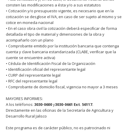
consten las modiﬁcaciones a ésta y/o a sus estatutos
• Cotización y/o presupuesto vigente, es necesario que en la
cotización se desglose el IVA, en caso de ser sujeto al mismo y se
cotice en moneda nacional
• En el caso obra civil la cotización deberá especiﬁcar de forma
detallada el tipo de material y dimensiones de la obra y
acompañarlo con un plano
• Comprobante emitido por la institución bancaria que contenga
cuenta y clave bancaria estandarizada (CLABE, veriﬁcar que la
cuente se encuentre activa)
• Cédula de Identiﬁcación Fiscal de la Organización
• Identiﬁcación oﬁcial del representante legal
• CURP del representante legal
• RFC del representante legal
• Comprobante de domicilio ﬁscal, vigencia no mayor a 3 meses
MAYORES INFORMES:
A los teléfonos:
3030-0600
y
3030-0661
Ext
.
56117.
Directamente en las oﬁcinas de la Secretaría de Agricultura y
Desarrollo Rural Jalisco
Este programa es de carácter público, no es patrocinado ni