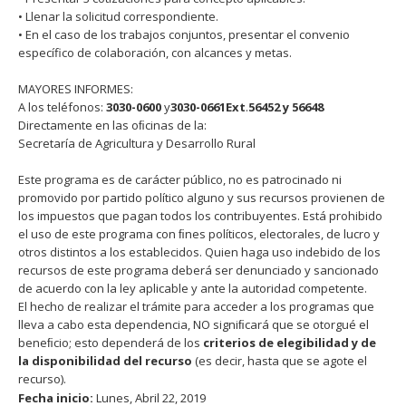
• Llenar la solicitud correspondiente.
• En el caso de los trabajos conjuntos, presentar el convenio
específico de colaboración, con alcances y metas.
MAYORES INFORMES:
A los teléfonos:
3030-0600
y
3030-0661
Ext
.
56452 y 56648
Directamente en las oﬁcinas de la:
Secretaría de Agricultura y Desarrollo Rural
Este programa es de carácter público, no es patrocinado ni
promovido por partido político alguno y sus recursos provienen de
los impuestos que pagan todos los contribuyentes. Está prohibido
el uso de este programa con ﬁnes políticos, electorales, de lucro y
otros distintos a los establecidos. Quien haga uso indebido de los
recursos de este programa deberá ser denunciado y sancionado
de acuerdo con la ley aplicable y ante la autoridad competente.
El hecho de realizar el trámite para acceder a los programas que
lleva a cabo esta dependencia, NO signiﬁcará que se otorgué el
beneﬁcio; esto dependerá de los
criterios de elegibilidad y de
la disponibilidad del recurso
(es decir, hasta que se agote el
recurso).
Fecha inicio:
Lunes, Abril 22, 2019