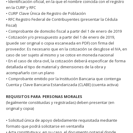
• Identificación oficial, en la que el nombre coincida con el registro
en la CURP y RFC
• CURP Clave Única de Registro de Población
• RFC Registro Federal de Contribuyentes (presentar la Cédula
Fiscal)
• Comprobante de domicilio fiscal a partir del 1 de enero de 2019
• Cotización y/o presupuesto a partir del 1 de enero de 2019,
(puede ser original o copia escaneada en PDF) con firma del
proveedor. Es necesario que en la cotización se desglose el IVA, en
caso de ser sujeto al mismo y se cotice en moneda nacional
• En el caso de obra civil, la cotización deberá especificar de forma
detallada el tipo de material y dimensiones de la obra y
acompañarlo con un plano
• Comprobante emitido por la Institución Bancaria que contenga
Cuenta y Clave Bancaria Estandarizada (CLABE) (cuenta activa)
REQUISITOS PARA PERSONAS MORALES
(legalmente constituidas y registradas) deben presentar (en
original y copia)
• Solicitud única de apoyo debidamente requisitada mediante
formato que podrá solicitarse en ventanilla
• Acta constitutiva y, en su caso, el documento notarial donde