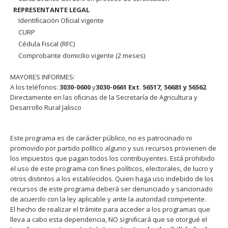
REPRESENTANTE LEGAL
Identiﬁcación Oﬁcial vigente
CURP
Cédula Fiscal (RFC)
Comprobante domicilio vigente (2 meses)
MAYORES INFORMES:
A los teléfonos:
3030-0600
y
3030-0661
Ext
.
56517, 56681 y 56562
Directamente en las oﬁcinas de la Secretaría de Agricultura y
Desarrollo Rural Jalisco
Este programa es de carácter público, no es patrocinado ni
promovido por partido político alguno y sus recursos provienen de
los impuestos que pagan todos los contribuyentes. Está prohibido
el uso de este programa con ﬁnes políticos, electorales, de lucro y
otros distintos a los establecidos. Quien haga uso indebido de los
recursos de este programa deberá ser denunciado y sancionado
de acuerdo con la ley aplicable y ante la autoridad competente.
El hecho de realizar el trámite para acceder a los programas que
lleva a cabo esta dependencia, NO signiﬁcará que se otorgué el