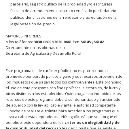
parcelario, registro público de la propiedad y/o escrituras).
En caso de arrendamiento: contrato certiﬁcado por fedatario
público, identiﬁcaciones del arrendatario y acreditación de la
legal posesión del predio.
MAYORES INFORMES:
A los teléfonos:
3030-0600
y
3030-0661
Ext
.
56145
y
56142
Directamente en las oﬁcinas de la:
Secretaría de Agricultura y Desarrollo Rural
Este programa es de carácter público, no es patrocinado ni
promovido por partido político alguno y sus recursos provienen de
los impuestos que pagan todos los contribuyentes. Está prohibido
el uso de este programa con ﬁnes políticos, electorales, de lucro y
otros distintos a los establecidos. Quien haga uso indebido de los
recursos de este programa deberá ser denunciado y sancionado
de acuerdo con la ley aplicable y ante la autoridad competente.
El hecho de realizar el trámite para acceder a los programas que
lleva a cabo esta dependencia, NO signiﬁcará que se otorgué el
beneﬁcio; esto dependerá de los
criterios de elegibilidad y de
la disponibilidad del recurso
(es decir, hasta que se agote el