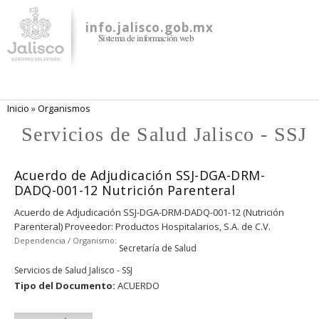
Pasar al
contenido
info.jalisco.gob.mx
Sistema de información web
principal
Se encuentra usted aquí
Inicio
»
Organismos
Servicios de Salud Jalisco - SSJ
Acuerdo de Adjudicación SSJ-DGA-DRM-
DADQ-001-12 Nutrición Parenteral
Acuerdo de Adjudicación SSJ-DGA-DRM-DADQ-001-12 (Nutrición
Parenteral) Proveedor: Productos Hospitalarios, S.A. de C.V.
Dependencia / Organismo:
Secretaría de Salud
Servicios de Salud Jalisco - SSJ
Tipo del Documento:
ACUERDO