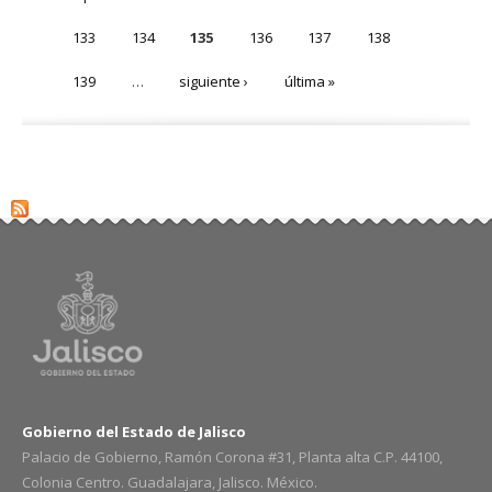
133
134
135
136
137
138
139
…
siguiente ›
última »
Gobierno del Estado de Jalisco
Palacio de Gobierno, Ramón Corona #31, Planta alta C.P. 44100,
Colonia Centro. Guadalajara, Jalisco. México.