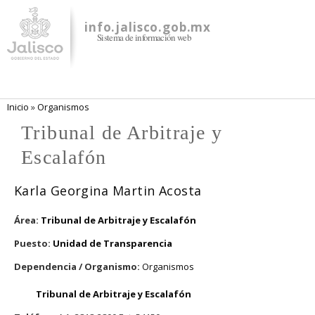
Pasar al
contenido
info.jalisco.gob.mx
Sistema de información web
principal
Se encuentra usted aquí
Inicio
»
Organismos
Tribunal de Arbitraje y
Escalafón
Karla Georgina Martin Acosta
Área:
Tribunal de Arbitraje y Escalafón
Puesto:
Unidad de Transparencia
Dependencia / Organismo:
Organismos
Tribunal de Arbitraje y Escalafón