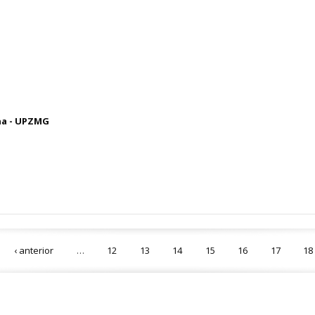
na - UPZMG
‹ anterior
…
12
13
14
15
16
17
18