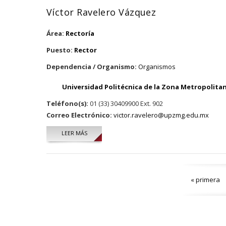
Víctor Ravelero Vázquez
Área:
Rectoría
Puesto:
Rector
Dependencia / Organismo:
Organismos
Universidad Politécnica de la Zona Metropolita
Teléfono(s):
01 (33) 30409900 Ext. 902
Correo Electrónico:
victor.ravelero@upzmg.edu.mx
LEER MÁS
SOBRE VÍCTOR RAVELERO VÁZQUEZ
Páginas
« primera