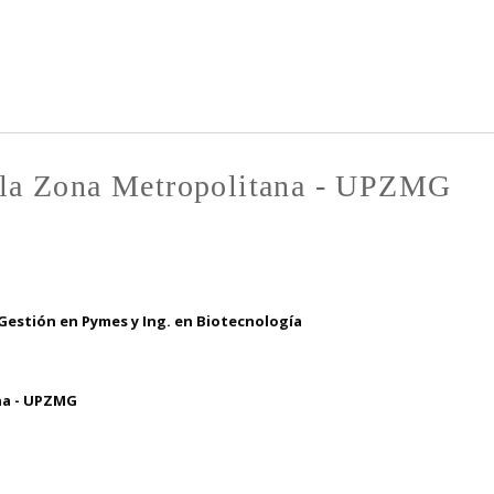
Pasar al
contenido
principal
e la Zona Metropolitana - UPZMG
 Gestión en Pymes y Ing. en Biotecnología
na - UPZMG