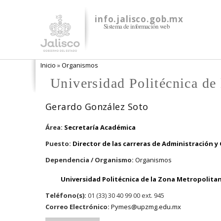
info.jalisco.gob.mx
Sistema de información web
Se encuentra usted aquí
Inicio
»
Organismos
Universidad Politécnica d
Gerardo González Soto
Área:
Secretaría Académica
Puesto:
Director de las carreras de Administración y
Dependencia / Organismo:
Organismos
Universidad Politécnica de la Zona Metropolita
Teléfono(s):
01 (33) 30 40 99 00 ext. 945
Correo Electrónico:
Pymes@upzmg.edu.mx