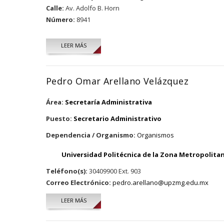
Calle:
Av. Adolfo B. Horn
Número:
8941
LEER MÁS
Pedro Omar Arellano Velázquez
Área:
Secretaría Administrativa
Puesto:
Secretario Administrativo
Dependencia / Organismo:
Organismos
Universidad Politécnica de la Zona Metropolita
Teléfono(s):
30409900 Ext. 903
Correo Electrónico:
pedro.arellano@upzmg.edu.mx
LEER MÁS
SOBRE PEDRO OMAR ARELLANO VELÁZQUEZ