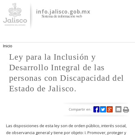
Pasar al
contenido
info.jalisco.gob.mx
Sistema de información web
principal
Se encuentra usted aquí
Inicio
Ley para la Inclusión y
Desarrollo Integral de las
personas con Discapacidad del
Estado de Jalisco.
Compartir en :
Las disposiciones de esta ley son de orden público, interés social,
de observancia general y tiene por objeto: I. Promover, proteger y