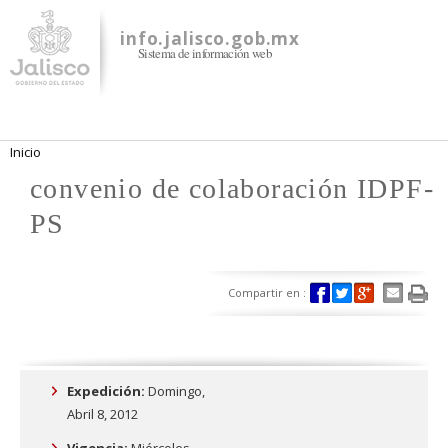
Pasar al
contenido
info.jalisco.gob.mx
Sistema de información web
principal
Se encuentra usted aquí
Inicio
convenio de colaboración IDPF-
PS
Compartir en :
Expedición:
Domingo,
Abril 8, 2012
Vigencia:
Miércoles,