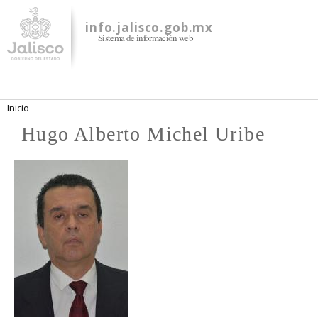
Pasar al
contenido
info.jalisco.gob.mx
Sistema de información web
principal
Se encuentra usted aquí
Inicio
Hugo Alberto Michel Uribe