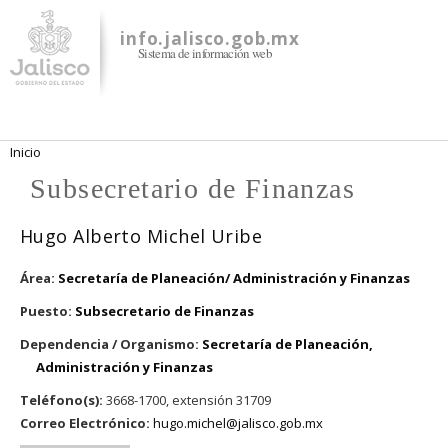
Pasar al
contenido
info.jalisco.gob.mx
Sistema de información web
principal
Se encuentra usted aquí
Inicio
Subsecretario de Finanzas
Hugo Alberto Michel Uribe
Área:
Secretaría de Planeación/ Administración y Finanzas
Puesto:
Subsecretario de Finanzas
Dependencia / Organismo:
Secretaría de Planeación,
Administración y Finanzas
Teléfono(s):
3668-1700, extensión 31709
Correo Electrónico:
hugo.michel@jalisco.gob.mx