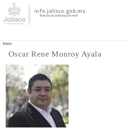
Pasar al
contenido
info.jalisco.gob.mx
Sistema de información web
principal
Se encuentra usted aquí
Inicio
Oscar Rene Monroy Ayala