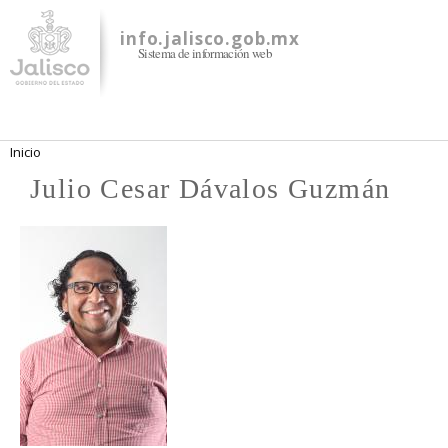
Pasar al
contenido
info.jalisco.gob.mx
Sistema de información web
principal
Se encuentra usted aquí
Inicio
Julio Cesar Dávalos Guzmán