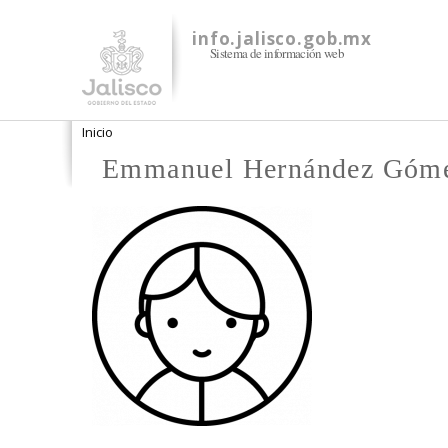
info.jalisco.gob.mx
Sistema de información web
Se encuentra usted aquí
Inicio
Emmanuel Hernández Góm