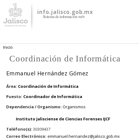
Pasar al
contenido
info.jalisco.gob.mx
Sistema de información web
principal
Se encuentra usted aquí
Inicio
Coordinación de Informática
Emmanuel Hernández Gómez
Área:
Coordinación de Informática
Puesto:
Coordinador de Informática
Dependencia / Organismo:
Organismos
Instituto Jalisciense de Ciencias Forenses IJCF
Teléfono(s):
30309437
Correo Electrónico:
emmanuel.hernandez@jalisco.gob.mx