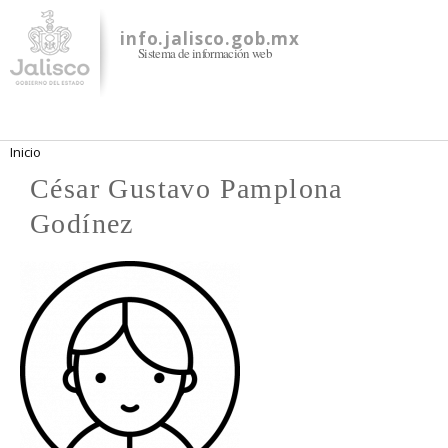
Pasar al
contenido
info.jalisco.gob.mx
Sistema de información web
principal
Se encuentra usted aquí
Inicio
César Gustavo Pamplona
Godínez