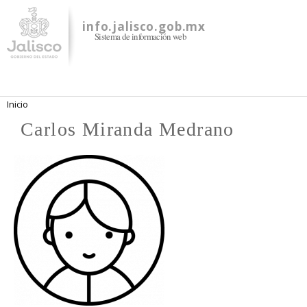
Pasar al
contenido
info.jalisco.gob.mx
Sistema de información web
principal
Se encuentra usted aquí
Inicio
Carlos Miranda Medrano