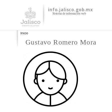
info.jalisco.gob.mx
Sistema de información web
Se encuentra usted aquí
Inicio
Gustavo Romero Mora