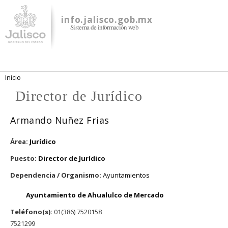
Pasar al
contenido
info.jalisco.gob.mx
Sistema de información web
principal
Se encuentra usted aquí
Inicio
Director de Jurídico
Armando Nuñez Frias
Área:
Jurídico
Puesto:
Director de Jurídico
Dependencia / Organismo:
Ayuntamientos
Ayuntamiento de Ahualulco de Mercado
Teléfono(s):
01(386) 7520158
7521299