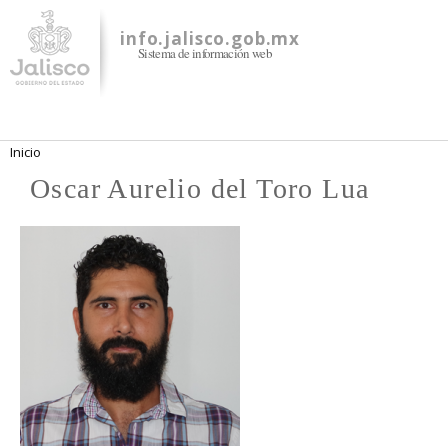
Pasar al
contenido
info.jalisco.gob.mx
Sistema de información web
principal
Se encuentra usted aquí
Inicio
Oscar Aurelio del Toro Lua