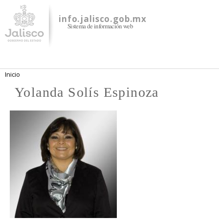
Pasar al
contenido
info.jalisco.gob.mx
Sistema de información web
principal
Se encuentra usted aquí
Inicio
Yolanda Solís Espinoza