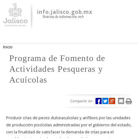
Pasar al
contenido
info.jalisco.gob.mx
Sistema de información web
principal
Se encuentra usted aquí
Inicio
Programa de Fomento de
Actividades Pesqueras y
Acuícolas
Compartir en :
Producir crías de peces dulceacuícolas y anfibios por las unidades
de producción piscícolas administradas por el gobierno del estado,
con la finalidad de satisfacer la demanda de crías para el