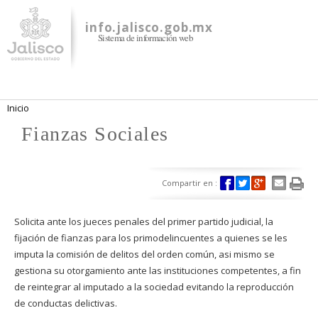
Pasar al
contenido
info.jalisco.gob.mx
Sistema de información web
principal
Se encuentra usted aquí
Inicio
Fianzas Sociales
Compartir en :
Solicita ante los jueces penales del primer partido judicial, la
fijación de fianzas para los primodelincuentes a quienes se les
imputa la comisión de delitos del orden común, asi mismo se
gestiona su otorgamiento ante las instituciones competentes, a fin
de reintegrar al imputado a la sociedad evitando la reproducción
de conductas delictivas.