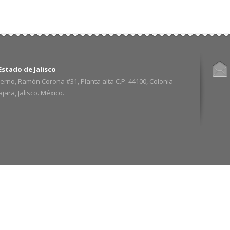
stado de Jalisco
erno, Ramón Corona #31, Planta alta C.P. 44100, Colonia
ara, Jalisco. México.