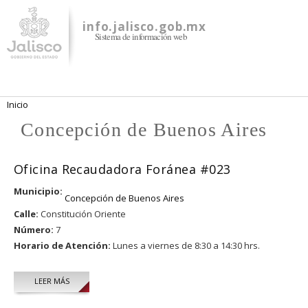
Pasar al
contenido
info.jalisco.gob.mx
Sistema de información web
principal
Se encuentra usted aquí
Inicio
Concepción de Buenos Aires
Oficina Recaudadora Foránea #023
Municipio:
Concepción de Buenos Aires
Calle:
Constitución Oriente
Número:
7
Horario de Atención:
Lunes a viernes de 8:30 a 14:30 hrs.
LEER MÁS