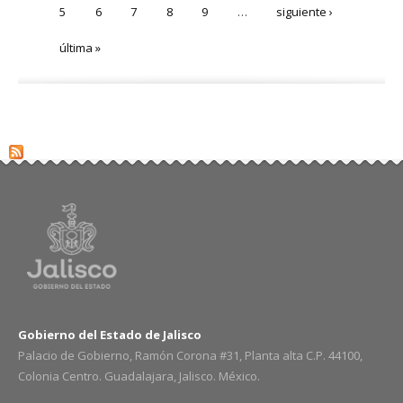
5
6
7
8
9
…
siguiente ›
última »
Gobierno del Estado de Jalisco
Palacio de Gobierno, Ramón Corona #31, Planta alta C.P. 44100,
Colonia Centro. Guadalajara, Jalisco. México.