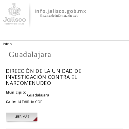
Pasar al
contenido
info.jalisco.gob.mx
Sistema de información web
principal
Se encuentra usted aquí
Inicio
Guadalajara
DIRECCIÓN DE LA UNIDAD DE
INVESTIGACIÓN CONTRA EL
NARCOMENUDEO
Municipio:
Guadalajara
Calle:
14 Edificio COE
LEER MÁS