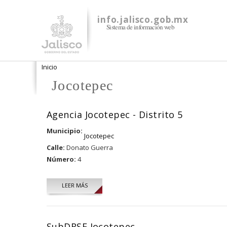
info.jalisco.gob.mx
Sistema de información web
Se encuentra usted aquí
Inicio
Jocotepec
Agencia Jocotepec - Distrito 5
Municipio:
Jocotepec
Calle:
Donato Guerra
Número:
4
LEER MÁS
SubDRSE Jocotepec