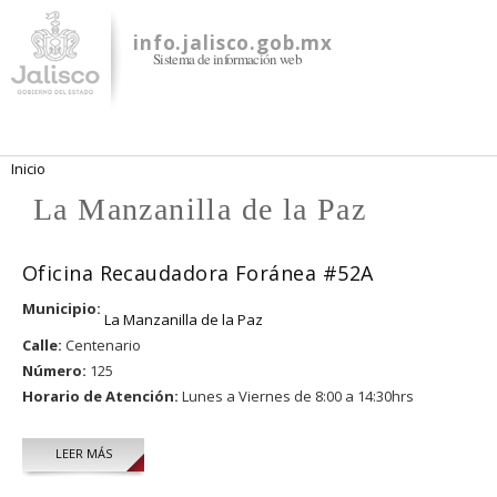
Pasar al
contenido
info.jalisco.gob.mx
Sistema de información web
principal
Se encuentra usted aquí
Inicio
La Manzanilla de la Paz
Oficina Recaudadora Foránea #52A
Municipio:
La Manzanilla de la Paz
Calle:
Centenario
Número:
125
Horario de Atención:
Lunes a Viernes de 8:00 a 14:30hrs
LEER MÁS