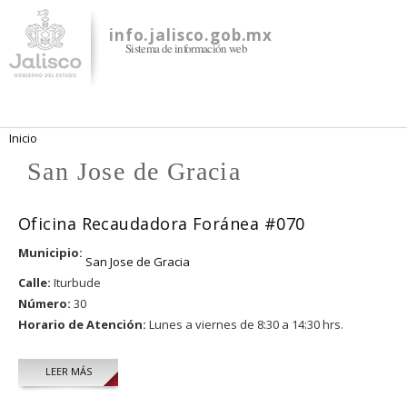
Pasar al
contenido
info.jalisco.gob.mx
Sistema de información web
principal
Se encuentra usted aquí
Inicio
San Jose de Gracia
Oficina Recaudadora Foránea #070
Municipio:
San Jose de Gracia
Calle:
Iturbude
Número:
30
Horario de Atención:
Lunes a viernes de 8:30 a 14:30 hrs.
LEER MÁS