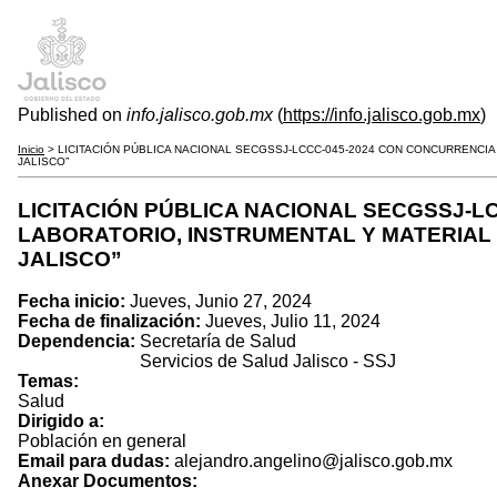
Published on
info.jalisco.gob.mx
(
https://info.jalisco.gob.mx
)
Inicio
> LICITACIÓN PÚBLICA NACIONAL SECGSSJ-LCCC-045-2024 CON CONCURRENCIA
JALISCO”
LICITACIÓN PÚBLICA NACIONAL SECGSSJ-L
LABORATORIO, INSTRUMENTAL Y MATERIAL 
JALISCO”
Fecha inicio:
Jueves, Junio 27, 2024
Fecha de finalización:
Jueves, Julio 11, 2024
Dependencia:
Secretaría de Salud
Servicios de Salud Jalisco - SSJ
Temas:
Salud
Dirigido a:
Población en general
Email para dudas:
alejandro.angelino@jalisco.gob.mx
Anexar Documentos: