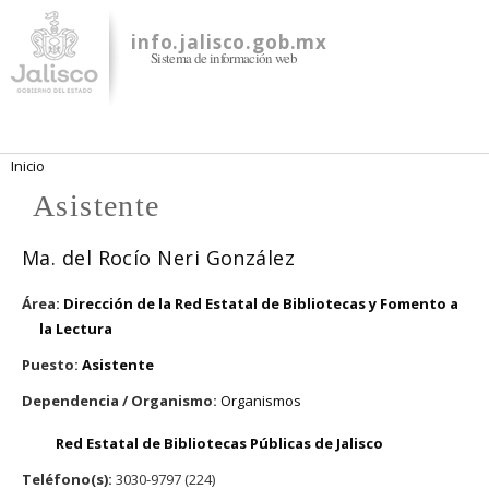
Pasar al
contenido
info.jalisco.gob.mx
Sistema de información web
principal
Se encuentra usted aquí
Inicio
Asistente
Ma. del Rocío Neri González
Área:
Dirección de la Red Estatal de Bibliotecas y Fomento a
la Lectura
Puesto:
Asistente
Dependencia / Organismo:
Organismos
Red Estatal de Bibliotecas Públicas de Jalisco
Teléfono(s):
3030-9797 (224)