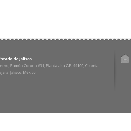
stado de Jalisco
erno, Ramón Corona #31, Planta alta C.P. 44100, Colonia
ara, Jalisco. México.