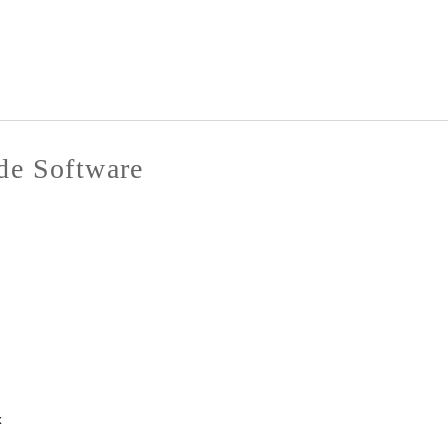
Pasar al
contenido
principal
de Software
x