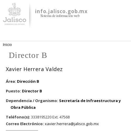
Pasar al
contenido
info.jalisco.gob.mx
Sistema de información web
principal
Se encuentra usted aquí
Inicio
Director B
Xavier Herrera Valdez
Área:
Dirección B
Puesto:
Director B
Dependencia / Organismo:
Secretaría de Infraestructura y
Obra Pública
Teléfono(s):
3338195220 Ext. 47568
Correo Electrónico:
xavier.herrera@jalisco.gob.mx