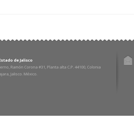
stado de Jalisco
erno, Ramón Corona #31, Planta alta C.P. 44100, Colonia
ara, Jalisco. México.