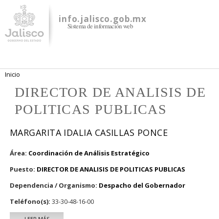
Pasar al
contenido
info.jalisco.gob.mx
Sistema de información web
principal
Se encuentra usted aquí
Inicio
DIRECTOR DE ANALISIS DE
POLITICAS PUBLICAS
MARGARITA IDALIA CASILLAS PONCE
Área:
Coordinación de Análisis Estratégico
Puesto:
DIRECTOR DE ANALISIS DE POLITICAS PUBLICAS
Dependencia / Organismo:
Despacho del Gobernador
Teléfono(s):
33-30-48-16-00
LEER MÁS
SOBRE MARGARITA IDALIA CASILLAS PONCE