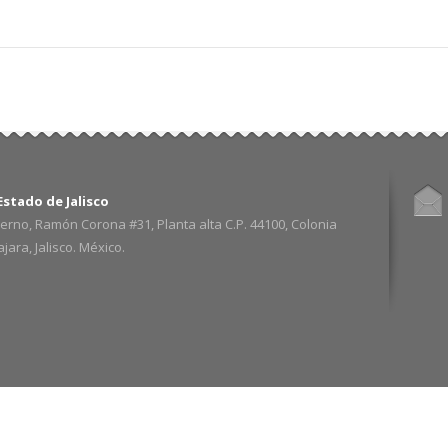
stado de Jalisco
erno, Ramón Corona #31, Planta alta C.P. 44100, Colonia
ara, Jalisco. México.