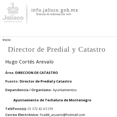
Pasar al
contenido
info.jalisco.gob.mx
Sistema de información web
principal
Se encuentra usted aquí
Inicio
Director de Predial y Catastro
Hugo Cortés Arevalo
Área:
DIRECCION DE CATASTRO
Puesto:
Director de Predial y Catastro
Dependencia / Organismo:
Ayuntamientos
Ayuntamiento de Techaluta de Montenegro
Teléfono(s):
01 372 42 4 5139
Correo Electrónico:
hca84_acuario@hotmail.com