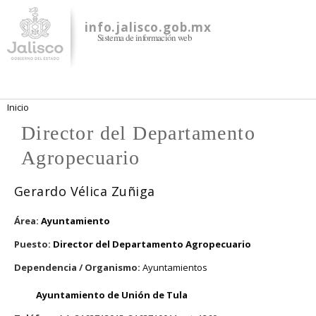
Pasar al
contenido
info.jalisco.gob.mx
Sistema de información web
principal
Se encuentra usted aquí
Inicio
Director del Departamento
Agropecuario
Gerardo Vélica Zuñiga
Área:
Ayuntamiento
Puesto:
Director del Departamento Agropecuario
Dependencia / Organismo:
Ayuntamientos
Ayuntamiento de Unión de Tula