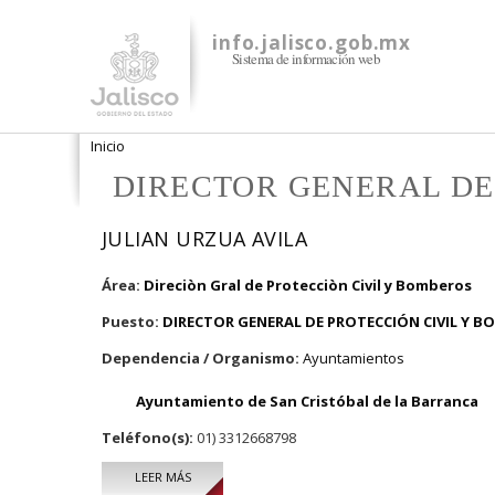
info.jalisco.gob.mx
Sistema de información web
Se encuentra usted aquí
Inicio
DIRECTOR GENERAL DE
JULIAN URZUA AVILA
Área:
Direciòn Gral de Protecciòn Civil y Bomberos
Puesto:
DIRECTOR GENERAL DE PROTECCIÓN CIVIL Y 
Dependencia / Organismo:
Ayuntamientos
Ayuntamiento de San Cristóbal de la Barranca
Teléfono(s):
01) 3312668798
LEER MÁS
SOBRE JULIAN URZUA AVILA