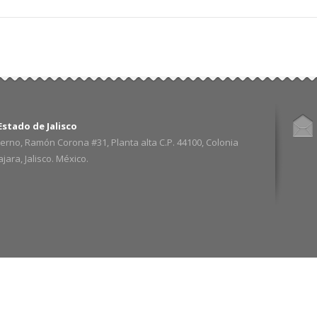
stado de Jalisco
erno, Ramón Corona #31, Planta alta C.P. 44100, Colonia
ara, Jalisco. México.