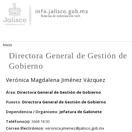
Pasar al
contenido
info.jalisco.gob.mx
Sistema de información web
principal
Se encuentra usted aquí
Inicio
Directora General de Gestión de
Gobierno
Verónica Magdalena Jiménez Vázquez
Área:
Directora General de Gestión de Gobierno
Puesto:
Directora General de Gestión de Gobierno
Dependencia / Organismo:
Jefatura de Gabinete
Teléfono(s):
3668 18 00
Correo Electrónico:
veronica.jimenez@jalisco.gob.mx