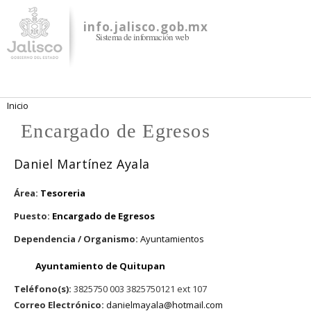
Pasar al
contenido
info.jalisco.gob.mx
Sistema de información web
principal
Se encuentra usted aquí
Inicio
Encargado de Egresos
Daniel Martínez Ayala
Área:
Tesoreria
Puesto:
Encargado de Egresos
Dependencia / Organismo:
Ayuntamientos
Ayuntamiento de Quitupan
Teléfono(s):
3825750 003 3825750121 ext 107
Correo Electrónico:
danielmayala@hotmail.com