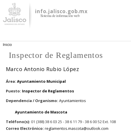
Pasar al
contenido
info.jalisco.gob.mx
Sistema de información web
principal
Se encuentra usted aquí
Inicio
Inspector de Reglamentos
Marco Antonio Rubio López
Área:
Ayuntamiento Municipal
Puesto:
Inspector de Reglamentos
Dependencia / Organismo:
Ayuntamientos
Ayuntamiento de Mascota
Teléfono(s):
01 (388) 38 6 03 25 - 38 6 11 79 - 38 6 00 52 Ext. 108
Correo Electrónico:
reglamentos.mascota@outlook.com