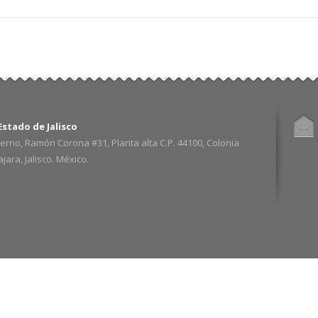
stado de Jalisco
erno, Ramón Corona #31, Planta alta C.P. 44100, Colonia
ara, Jalisco. México.